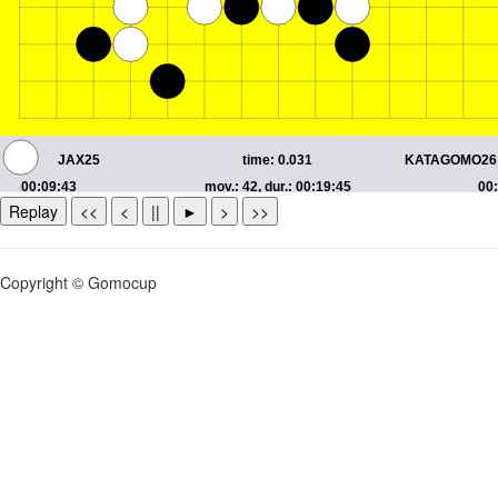
Replay
<<
<
||
►
>
>>
Copyright © Gomocup