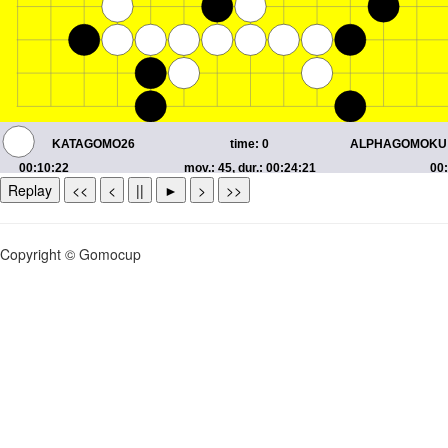
Replay
<<
<
||
►
>
>>
Copyright © Gomocup