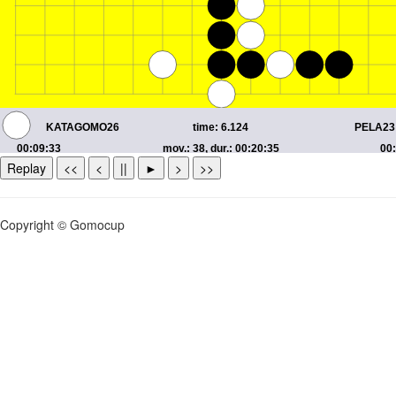
Replay
<<
<
||
►
>
>>
Copyright © Gomocup