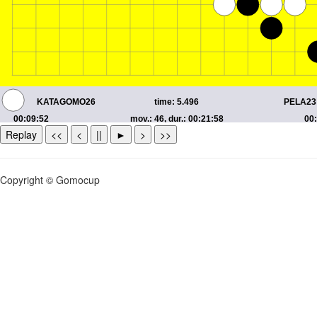
Replay
<<
<
||
►
>
>>
Copyright © Gomocup