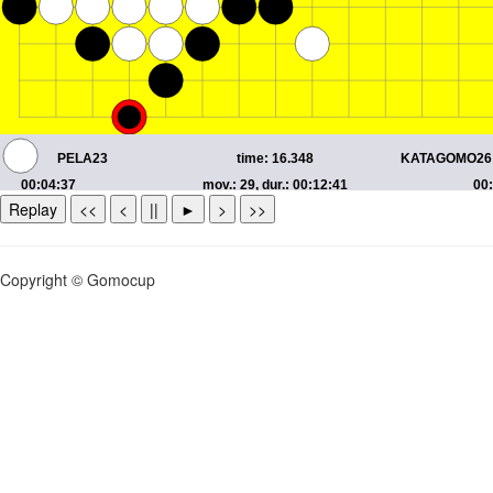
Replay
<<
<
||
►
>
>>
Copyright © Gomocup