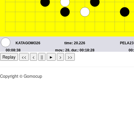
Replay
<<
<
||
►
>
>>
Copyright © Gomocup