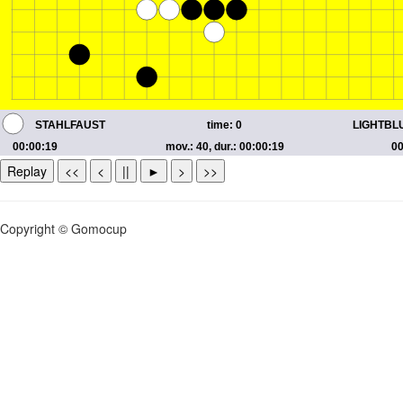
Replay
<<
<
||
►
>
>>
Copyright © Gomocup