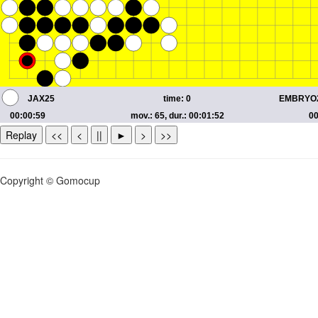
Replay
<<
<
||
►
>
>>
Copyright © Gomocup