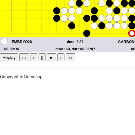
Replay
<<
<
||
►
>
>>
Copyright © Gomocup