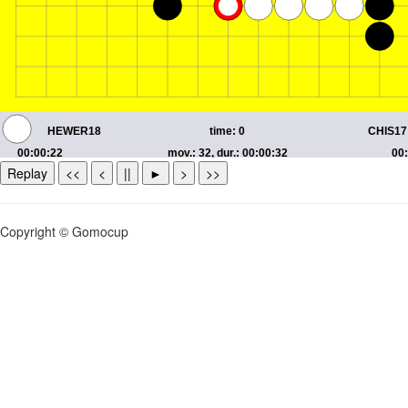
Replay
<<
<
||
►
>
>>
Copyright © Gomocup