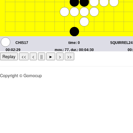
Replay
<<
<
||
►
>
>>
Copyright © Gomocup