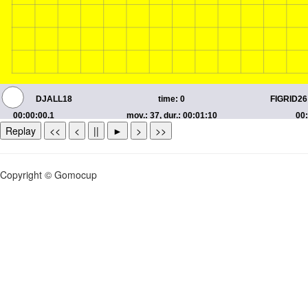
Replay
<<
<
||
►
>
>>
Copyright © Gomocup