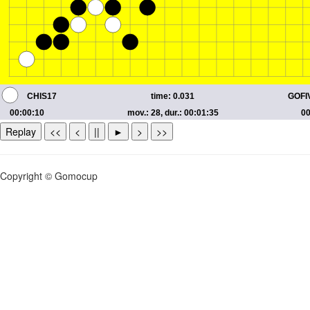
Replay
<<
<
||
►
>
>>
Copyright © Gomocup