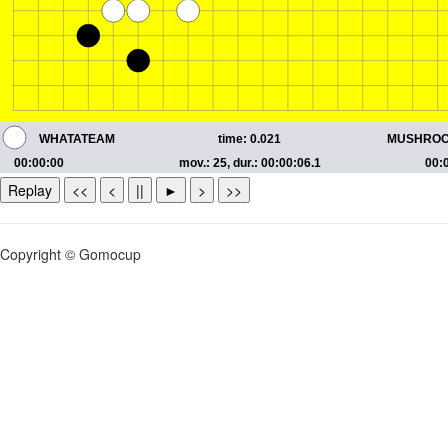
Replay
<<
<
||
►
>
>>
Copyright © Gomocup