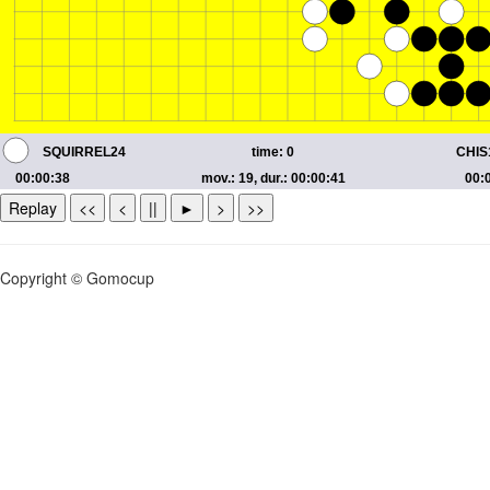
Replay
<<
<
||
►
>
>>
Copyright © Gomocup