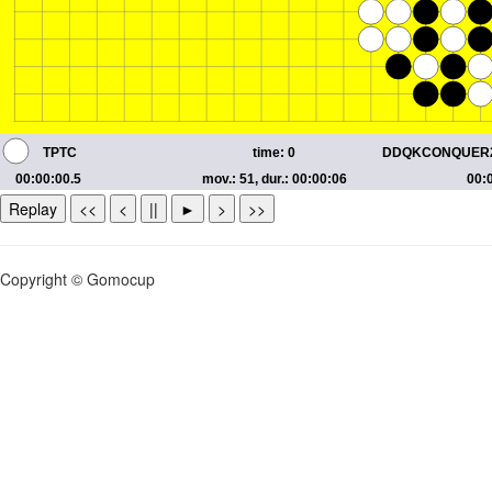
Replay
<<
<
||
►
>
>>
Copyright © Gomocup