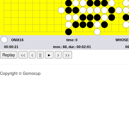
Replay
<<
<
||
►
>
>>
Copyright © Gomocup