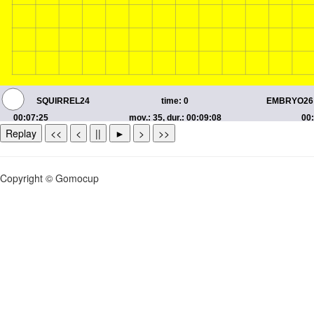
Replay
<<
<
||
►
>
>>
Copyright © Gomocup