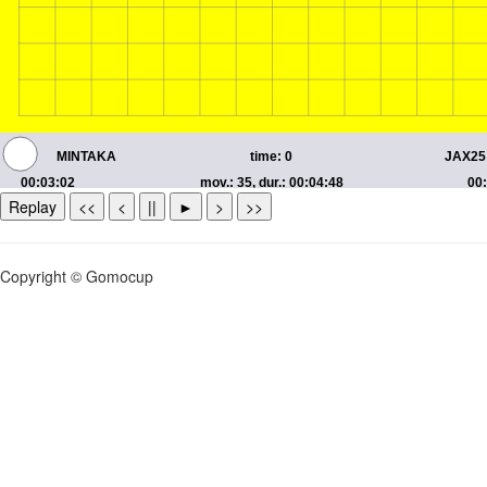
Replay
<<
<
||
►
>
>>
Copyright © Gomocup