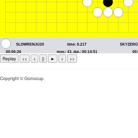
Replay
<<
<
||
►
>
>>
Copyright © Gomocup