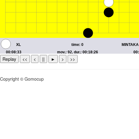
Replay
<<
<
||
►
>
>>
Copyright © Gomocup