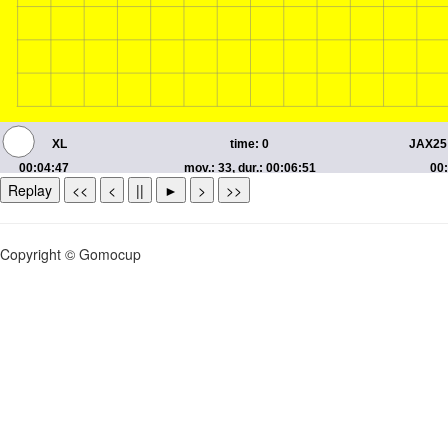
Replay
<<
<
||
►
>
>>
Copyright © Gomocup