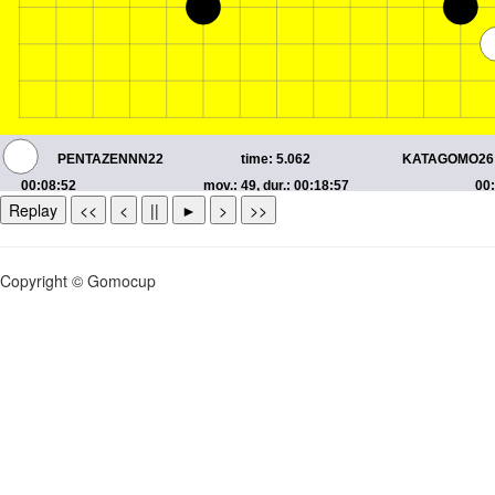
Replay
<<
<
||
►
>
>>
Copyright © Gomocup