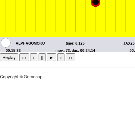
Replay
<<
<
||
►
>
>>
Copyright © Gomocup