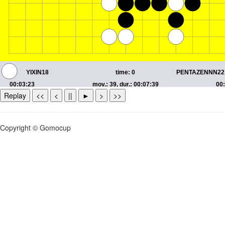
Replay
<<
<
||
►
>
>>
Copyright © Gomocup