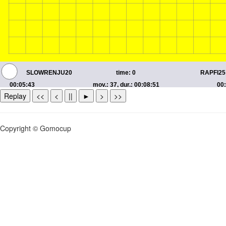
Replay
<<
<
||
►
>
>>
Copyright © Gomocup