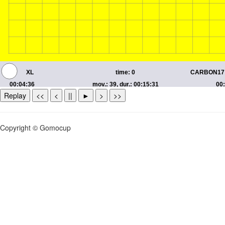
Replay
<<
<
||
►
>
>>
Copyright © Gomocup