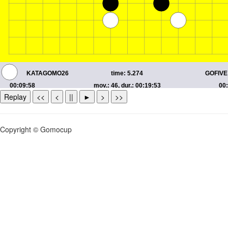
Replay
<<
<
||
►
>
>>
Copyright © Gomocup