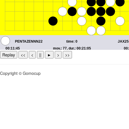
Replay
<<
<
||
►
>
>>
Copyright © Gomocup