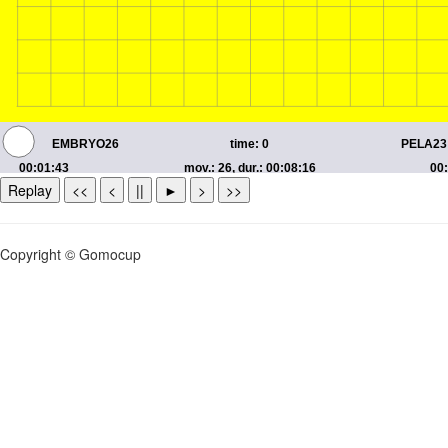
Replay
<<
<
||
►
>
>>
Copyright © Gomocup