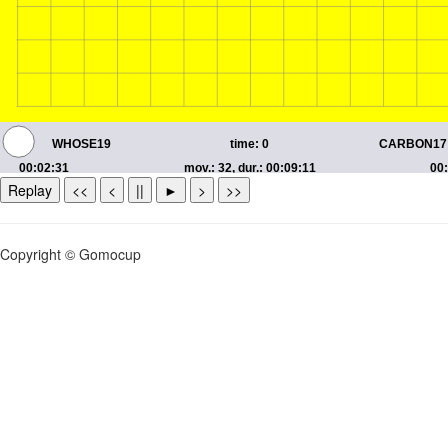
Replay
<<
<
||
►
>
>>
Copyright © Gomocup