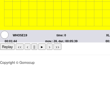
Replay
<<
<
||
►
>
>>
Copyright © Gomocup