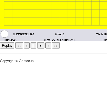
Replay
<<
<
||
►
>
>>
Copyright © Gomocup