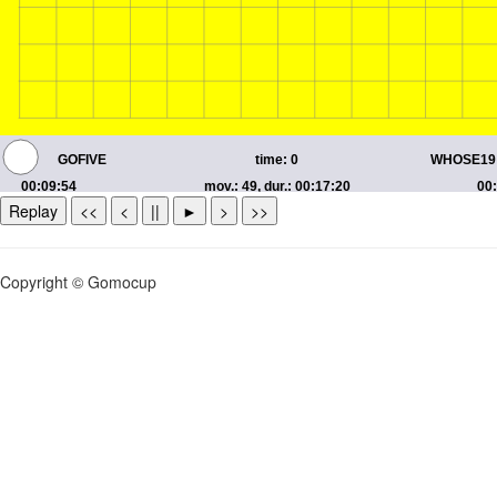
Replay
<<
<
||
►
>
>>
Copyright © Gomocup