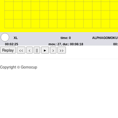
Replay
<<
<
||
►
>
>>
Copyright © Gomocup