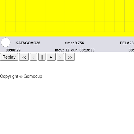
Replay
<<
<
||
►
>
>>
Copyright © Gomocup