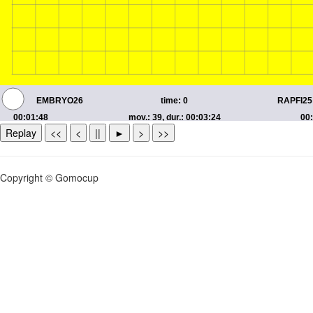
Replay
<<
<
||
►
>
>>
Copyright © Gomocup