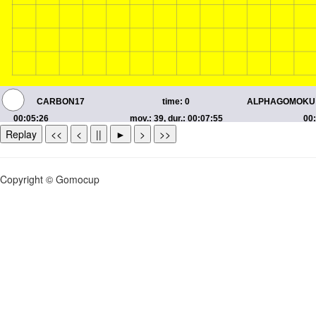
Replay
<<
<
||
►
>
>>
Copyright © Gomocup