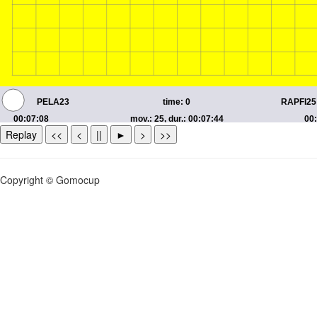
Replay
<<
<
||
►
>
>>
Copyright © Gomocup