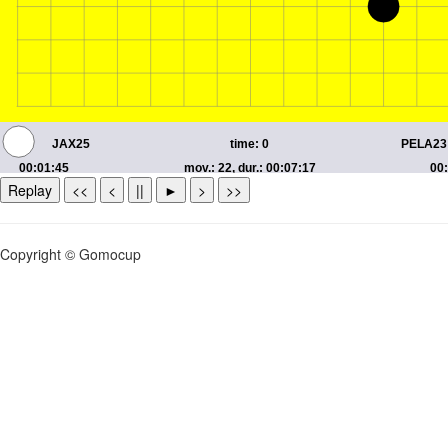
Replay
<<
<
||
►
>
>>
Copyright © Gomocup