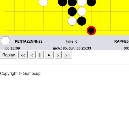
Replay
<<
<
||
►
>
>>
Copyright © Gomocup