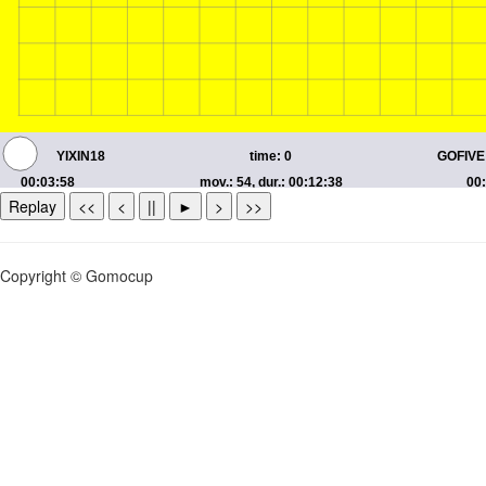
Replay
<<
<
||
►
>
>>
Copyright © Gomocup