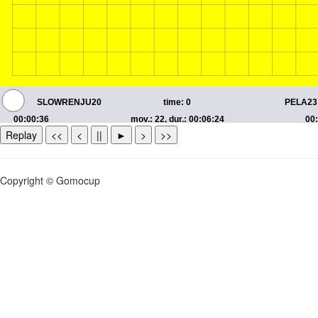
Replay
<<
<
||
►
>
>>
Copyright © Gomocup