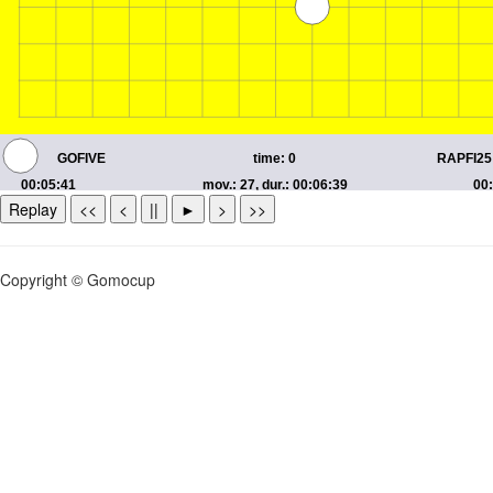
Replay
<<
<
||
►
>
>>
Copyright © Gomocup