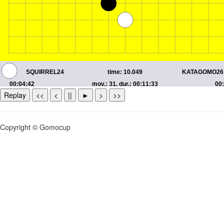
Replay
<<
<
||
►
>
>>
Copyright © Gomocup