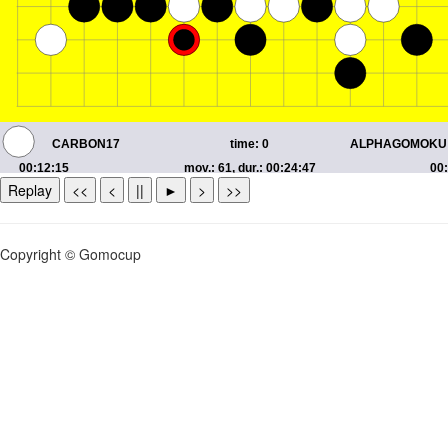
Replay
<<
<
||
►
>
>>
Copyright © Gomocup