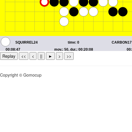
Replay
<<
<
||
►
>
>>
Copyright © Gomocup