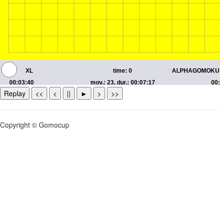
Replay
<<
<
||
►
>
>>
Copyright © Gomocup