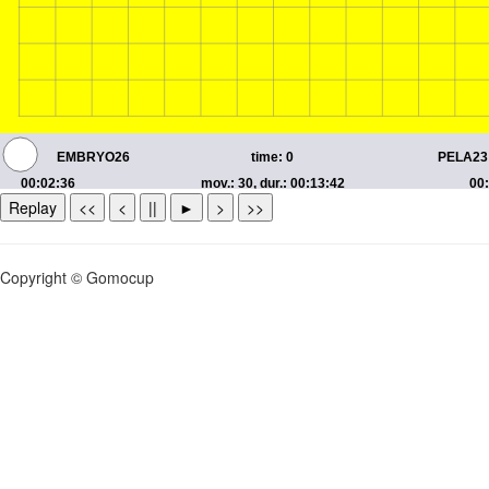
Replay
<<
<
||
►
>
>>
Copyright © Gomocup