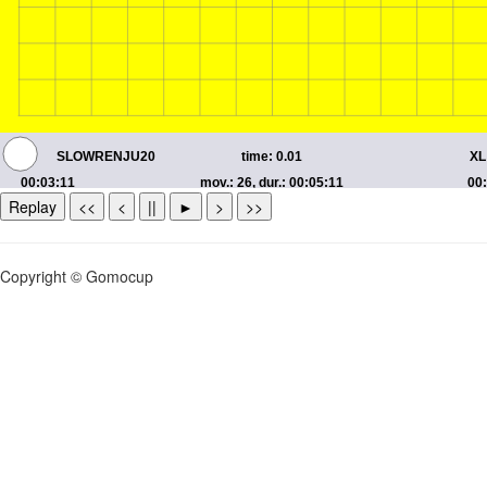
Replay
<<
<
||
►
>
>>
Copyright © Gomocup